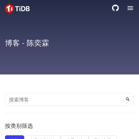
博客 - 陈奕霖
产品
解决方案
文档
TiDB 工具
解决方案
客户案例
最佳实践
合作伙伴
行业洞见
服务与支持
按类别筛选
学习与社区
商业产品及服务