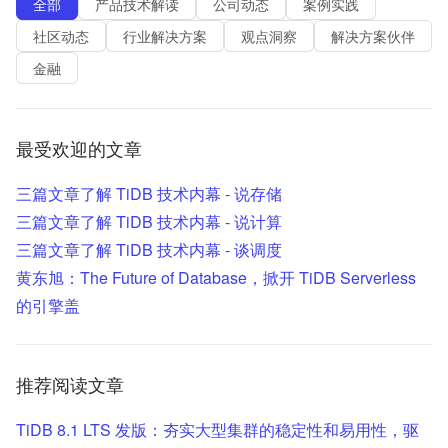
全部
产品技术解读
公司动态
案例实践
语言
TiDB 社区支持
PingCAP Education
社区动态
行业解决方案
观点洞察
解决方案伙伴
金融
免费试用
TiDB 社区
英文
博客
日本語
最受欢迎的文章
三篇文章了解 TiDB 技术内幕 - 说存储
三篇文章了解 TiDB 技术内幕 - 说计算
三篇文章了解 TiDB 技术内幕 - 谈调度
黄东旭：The Future of Database，掀开 TiDB Serverless
的引擎盖
推荐阅读文章
TiDB 8.1 LTS 发版：夯实大型集群的稳定性和易用性，驱